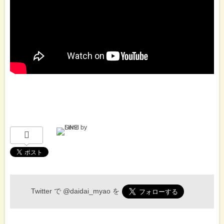
Twitter で
@daidai_myao
を