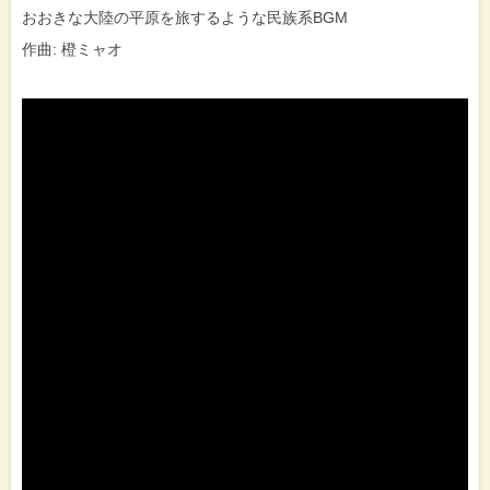
おおきな大陸の平原を旅するような民族系BGM
作曲: 橙ミャオ