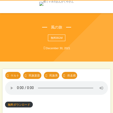
風の旅
無料BGM
December
30
,
2021
, 
, 
, 
ケルト
民族楽器
民族系
疾走感
無料ダウンロード