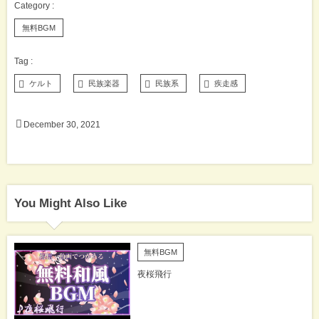
無料BGM
ケルト
民族楽器
民族系
疾走感
December
30
,
2021
You Might Also Like
無料BGM
夜桜飛行