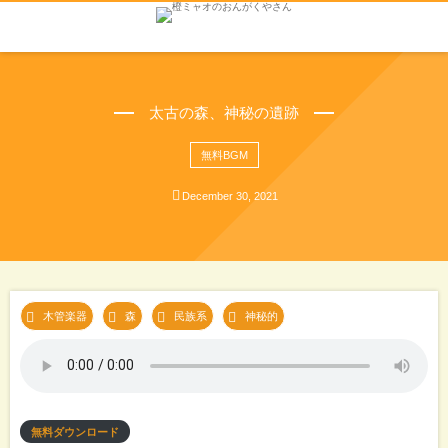
太古の森、神秘の遺跡
無料BGM
December
30
,
2021
, 
, 
, 
木管楽器
森
民族系
神秘的
無料ダウンロード