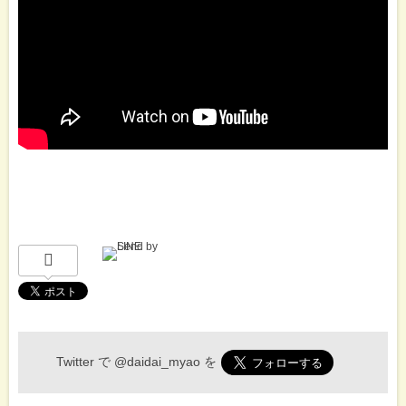
Twitter で
@daidai_myao
を