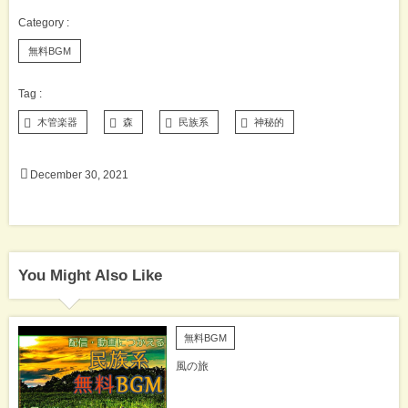
無料BGM
木管楽器
森
民族系
神秘的
December
30
,
2021
You Might Also Like
無料BGM
風の旅